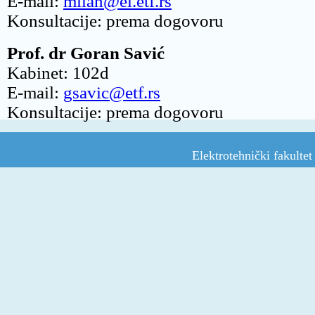
E-mail:
milan@el.etf.rs
Konsultacije: prema dogovoru
Prof. dr Goran Savić
Kabinet: 102d
E-mail:
gsavic@etf.rs
Konsultacije: prema dogovoru
Elektrotehnički fakulte